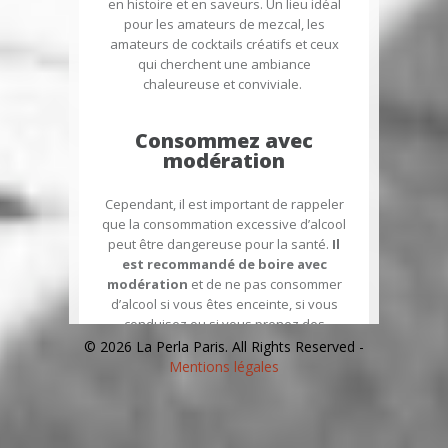
en histoire et en saveurs. Un lieu idéal
pour les amateurs de mezcal, les
amateurs de cocktails créatifs et ceux
qui cherchent une ambiance
chaleureuse et conviviale.
Consommez avec
modération
Cependant, il est important de rappeler
que
la consommation excessive d’alcool
peut être dangereuse pour la santé
.
Il
est recommandé de boire avec
modération
et de
ne pas consommer
d’alcool si vous êtes enceinte
,
si vous
conduisez
ou
si vous prenez des
médicaments qui peuvent interagir avec
© 2026 La Perla Paris. All Rights Reserved -
l’alcool
.
Mentions légales