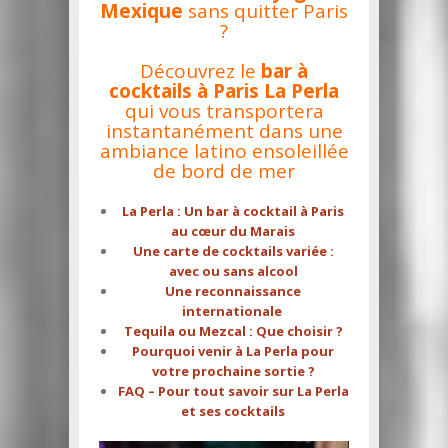
Mexique
sans quitter Paris
?
Découvrez le
bar à
cocktails à Paris La Perla
qui vous transportera
instantanément dans une
ambiance latino ensoleillée
de bord de mer
La Perla : Un bar à cocktail à Paris
au cœur du Marais
Une carte de cocktails variée :
avec ou sans alcool
Une reconnaissance
internationale
Tequila ou Mezcal : Que choisir ?
Pourquoi venir à La Perla pour
votre prochaine sortie ?
FAQ – Pour tout savoir sur La Perla
et ses cocktails