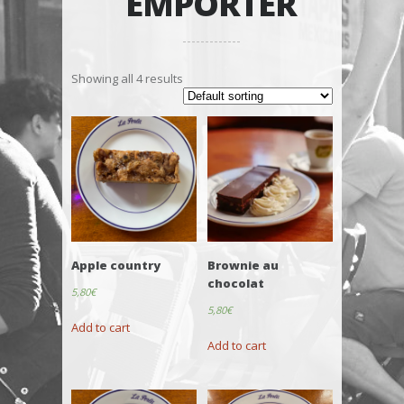
EMPORTER
Showing all 4 results
Apple country
Brownie au
chocolat
5,80
€
5,80
€
Add to cart
Add to cart