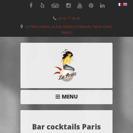
01 42 77 59 40
LA PERLA PARIS, 26 RUE FRANÇOIS MIRON, 75004, PARIS,
FRANCE
MENU
Bar cocktails Paris