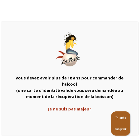
4,50
€
Bière blonde hollandaise
Grolsch
Add to cart
(25cl)
quantity
Categories:
Bières
,
Boissons à emporter
,
Vous devez avoir plus de 18 ans pour commander de
pression 25cl
l’alcool
(une carte d’identité valide vous sera demandée au
moment de la récupération de la boisson)
Related products
Je ne suis pas majeur
Je suis
majeur