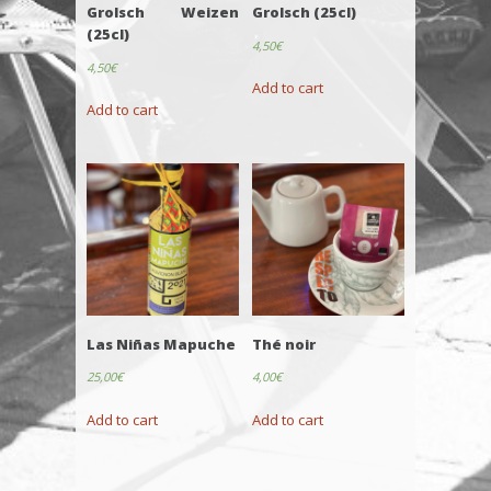
Grolsch Weizen
Grolsch (25cl)
(25cl)
4,50
€
4,50
€
Add to cart
Add to cart
Las Niñas Mapuche
Thé noir
25,00
€
4,00
€
Add to cart
Add to cart