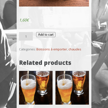
1,60
€
Déca
Add to cart
quantity
Categories:
Boissons à emporter
,
chaudes
Related products