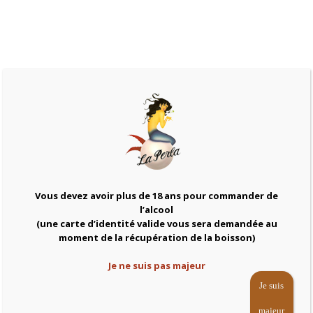
25,00
€
75cl
Las
Add to cart
Niñas
Mapuche
Vous devez avoir plus de 18 ans pour commander de
quantity
Categories:
Blanc
,
Boissons à emporter
,
Vins
l’alcool
(une carte d’identité valide vous sera demandée au
Related products
moment de la récupération de la boisson)
Je ne suis pas majeur
Je suis
majeur