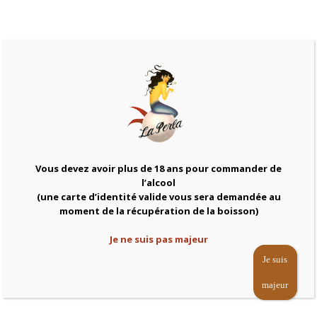
Escudo Rojo Maipo
Etchart rouge
29,00
€
25,00
€
Add to cart
Add to cart
Vous devez avoir plus de 18 ans pour commander de
l’alcool
(une carte d’identité valide vous sera demandée au
moment de la récupération de la boisson)
Je ne suis pas majeur
Je suis
majeur
L’Envol IGP
Las Niñas – rouge
Chardonnay
25,00
€