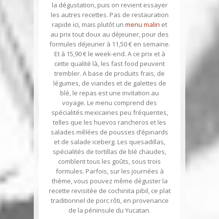
la dégustation, puis on revient essayer
les autres recettes. Pas de restauration
rapide ici, mais plutôt un
menu malin
et
au prix tout doux au déjeuner, pour des
formules déjeuner à 11,50 € en semaine.
Et à 15,90 € le week-end. A ce prix et à
cette qualité là, les fast food peuvent
trembler. A base de produits frais, de
légumes, de viandes et de galettes de
blé, le repas est une invitation au
voyage. Le menu comprend des
spécialités mexicaines peu fréquentes,
telles que les huevos rancheros et les
salades mêlées de pousses d’épinards
et de salade iceberg. Les quesadillas,
spécialités de tortillas de blé chaudes,
comblent tous les goûts, sous trois
formules. Parfois, sur les journées à
thème, vous pouvez même déguster la
recette revisitée de cochinita pibil, ce plat
traditionnel de porc rôti, en provenance
de la péninsule du Yucatan.