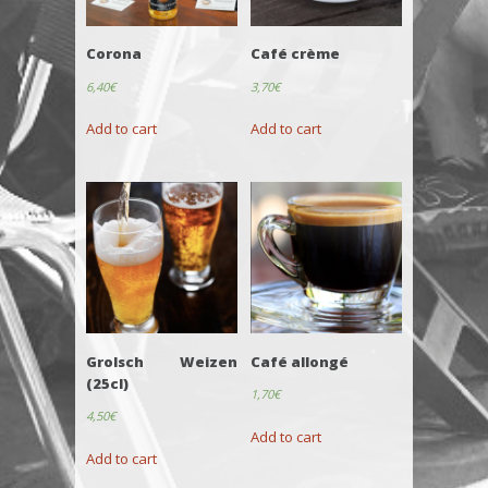
Corona
Café crème
6,40
€
3,70
€
Add to cart
Add to cart
Grolsch Weizen
Café allongé
(25cl)
1,70
€
4,50
€
Add to cart
Add to cart