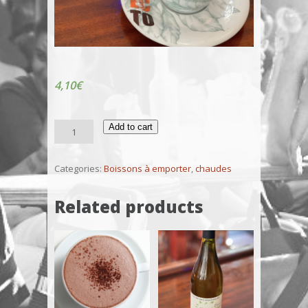
4,10
€
Thé
Add to cart
vert
nature
quantity
Categories:
Boissons à emporter
,
chaudes
Related products