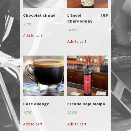
Chocolat chaud
L’Envol IGP
Chardonnay
3,70
€
24,00
€
Add to cart
Add to cart
Café allongé
Escudo Rojo Maipo
1,70
€
29,00
€
Add to cart
Add to cart