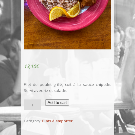
13,10
€
Filet de poulet grillé, cuit à la sauce chipotle.
Servi avec riz et salade.
Pollo
Add to cart
con
chipotle
quantity
Category:
Plats à emporter