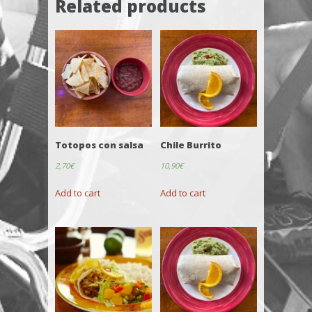
Related products
Totopos con salsa
Chile Burrito
2,70
€
10,90
€
Add to cart
Add to cart