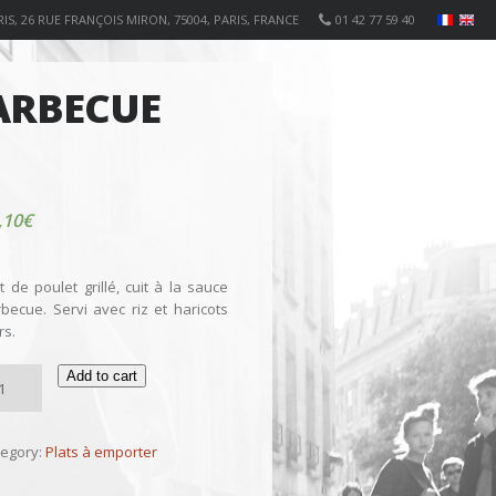
IS, 26 RUE FRANÇOIS MIRON, 75004, PARIS, FRANCE
01 42 77 59 40
ARBECUE
,10
€
et de poulet grillé, cuit à la sauce
becue. Servi avec riz et haricots
rs.
lo
Add to cart
n
sa
rbecue
tegory:
Plats à emporter
ntity