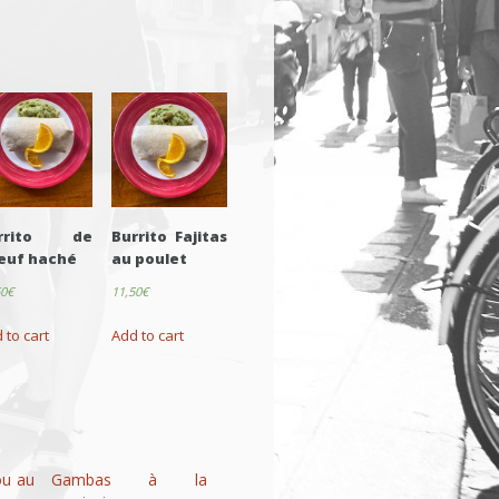
rrito de
Burrito Fajitas
euf haché
au poulet
50
€
11,50
€
 to cart
Add to cart
ou au
Gambas à la