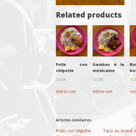
Related products
Pollo con
Gambas à la
Bu
chipotle
mexicaine
bo
13,10
€
13,10
€
11,
Add to cart
Add to cart
Add
Articles similaires
Pollo con chipotle
Taco au boeuf 