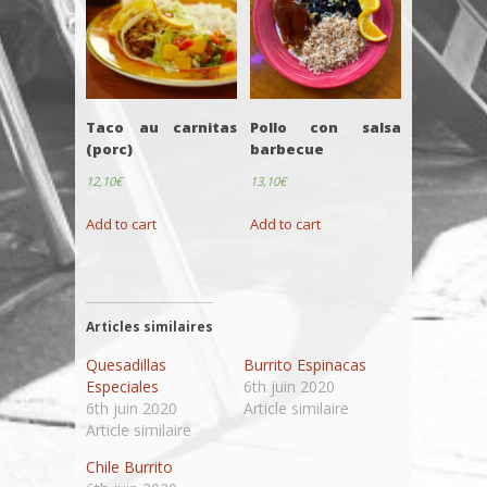
Taco au carnitas
Pollo con salsa
(porc)
barbecue
12,10
€
13,10
€
Add to cart
Add to cart
Articles similaires
Quesadillas
Burrito Espinacas
Especiales
6th juin 2020
6th juin 2020
Article similaire
Article similaire
Chile Burrito