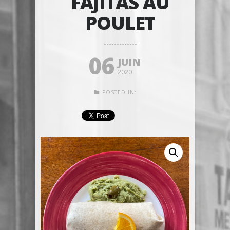
FAJITAS AU
POULET
06
JUIN
2020
POSTED IN: