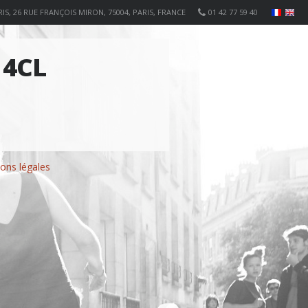
IS, 26 RUE FRANÇOIS MIRON, 75004, PARIS, FRANCE
01 42 77 59 40
 4CL
ons légales