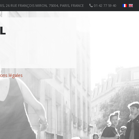
IS, 26 RUE FRANÇOIS MIRON, 75004, PARIS, FRANCE
01 42 77 59 40
L
ons légales