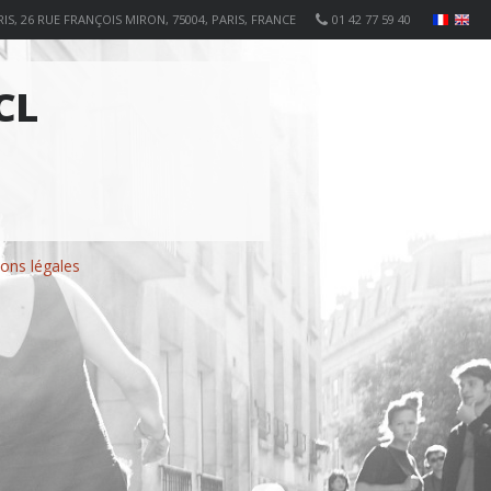
IS, 26 RUE FRANÇOIS MIRON, 75004, PARIS, FRANCE
01 42 77 59 40
CL
ons légales