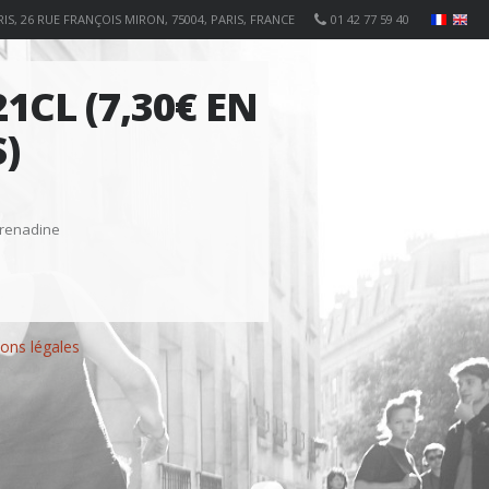
IS, 26 RUE FRANÇOIS MIRON, 75004, PARIS, FRANCE
01 42 77 59 40
1CL (7,30€ EN
)
e grenadine
ons légales