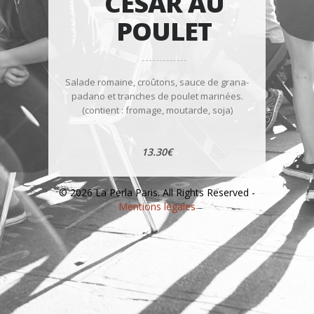
CESAR AU
POULET
Salade romaine, croûtons, sauce de grana-
padano et tranches de poulet marinées.
(contient : fromage, moutarde, soja)
13.30€
© 2026 La Perla Paris. All Rights Reserved -
Mentions légales