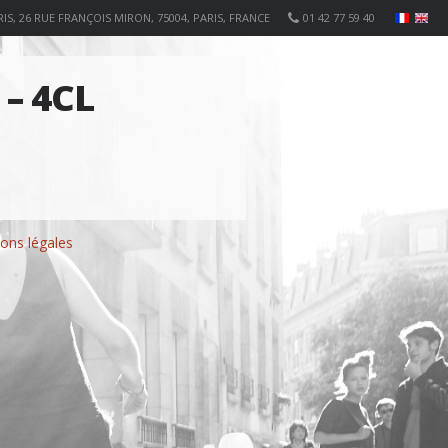
IS, 26 RUE FRANÇOIS MIRON, 75004, PARIS, FRANCE
01 42 77 59 40
– 4CL
ons légales