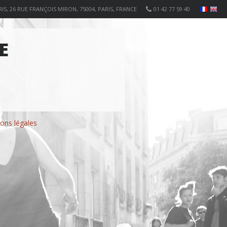
IS, 26 RUE FRANÇOIS MIRON, 75004, PARIS, FRANCE
01 42 77 59 40
E
ons légales