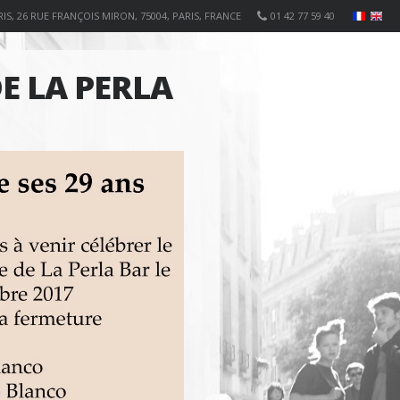
IS, 26 RUE FRANÇOIS MIRON, 75004, PARIS, FRANCE
01 42 77 59 40
E LA PERLA