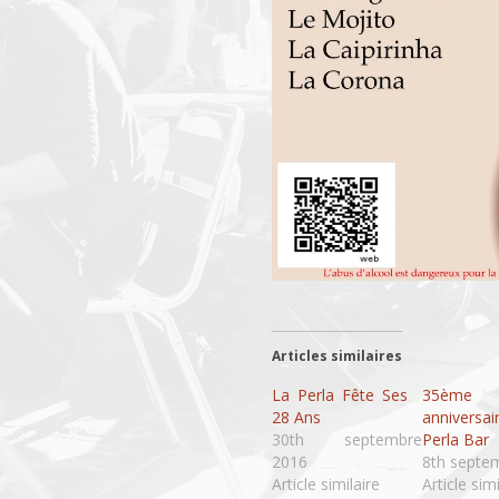
Articles similaires
La Perla Fête Ses
35ème
28 Ans
annivers
30th septembre
Perla Bar
2016
8th septe
Article similaire
Article simi