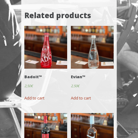
Related products
Badoit™
Evian™
2,50
€
2,50
€
Add to cart
Add to cart