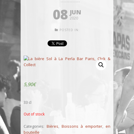
08
JUN
2020
POSTED IN:
5,90
€
33 cl
Out of stock
Categories:
Bières
,
Boissons à emporter
,
en
bouteille