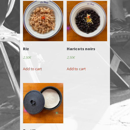
Riz
Haricots noirs
2,50
€
2,50
€
Add to cart
Add to cart