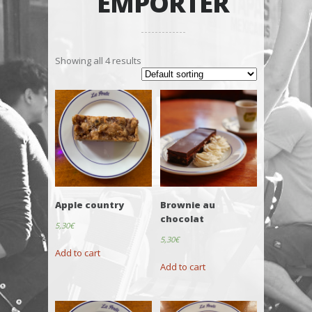
EMPORTER
Showing all 4 results
Apple country
Brownie au
chocolat
5,30
€
5,30
€
Add to cart
Add to cart