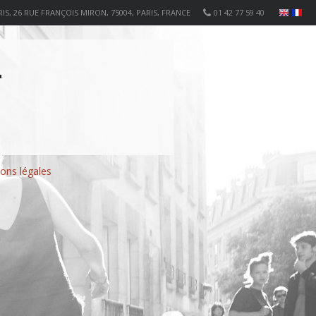
IS, 26 RUE FRANÇOIS MIRON, 75004, PARIS, FRANCE
01 42 77 59 40
L
ons légales