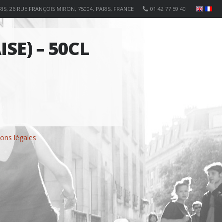
IS, 26 RUE FRANÇOIS MIRON, 75004, PARIS, FRANCE
01 42 77 59 40
SE) – 50CL
ons légales