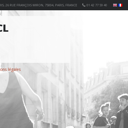
IS, 26 RUE FRANÇOIS MIRON, 75004, PARIS, FRANCE
01 42 77 59 40
CL
ons légales