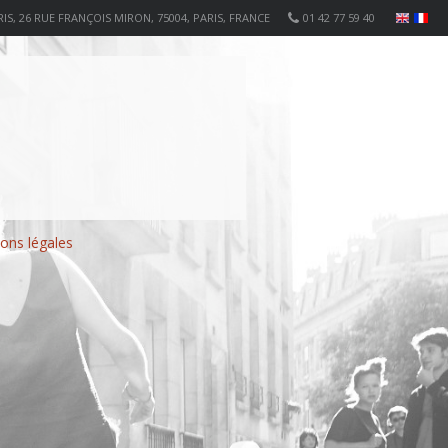
IS, 26 RUE FRANÇOIS MIRON, 75004, PARIS, FRANCE
01 42 77 59 40
ons légales