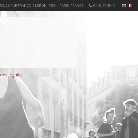
IS, 26 RUE FRANÇOIS MIRON, 75004, PARIS, FRANCE
01 42 77 59 40
ons légales